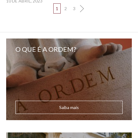
10 DE ABRIL, 2023
1
2
3
O QUE É A ORDEM?
Saiba mais