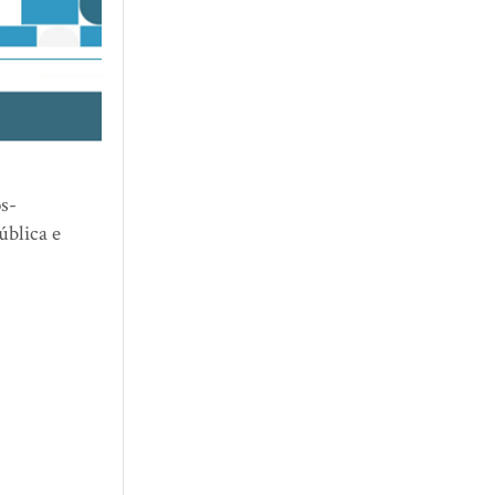
s-
blica e