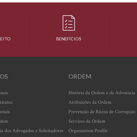
REITO
BENEFÍCIOS
OS
ORDEM
onais
História da Ordem e da Advocacia
titutos
Atribuições da Ordem
ionais
Prevenção de Riscos de Corrupção
rdem
Serviços da Ordem
ia dos Advogados e Solicitadores
Organization Profile