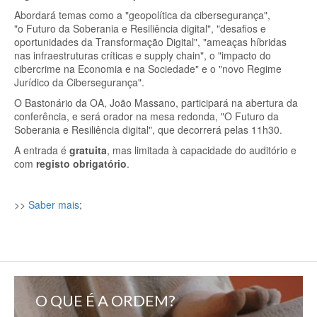
Abordará temas como a "geopolítica da cibersegurança",
"o Futuro da Soberania e Resiliência digital", "desafios e
oportunidades da Transformação Digital", "ameaças híbridas
nas infraestruturas críticas e supply chain", o "impacto do
cibercrime na Economia e na Sociedade" e o "novo Regime
Jurídico da Cibersegurança".
O Bastonário da OA, João Massano, participará na abertura da
conferência, e será orador na mesa redonda, "O Futuro da
Soberania e Resiliência digital", que decorrerá pelas 11h30.
A entrada é
gratuita
, mas limitada à capacidade do auditório e
com
registo obrigatório
.
>>
Saber mais
;
O QUE É A ORDEM?