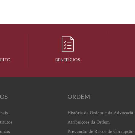
REITO
BENEFÍCIOS
OS
ORDEM
onais
História da Ordem e da Advocacia
titutos
Atribuições da Ordem
ionais
Prevenção de Riscos de Corrupção