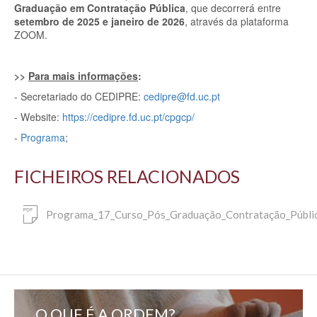
Graduação em Contratação Pública
, que decorrerá entre
setembro de 2025 e janeiro de 2026
, através da plataforma
ZOOM.
>>
Para mais informações
:
- Secretariado do CEDIPRE:
cedipre@fd.uc.pt
- Website:
https://cedipre.fd.uc.pt/cpgcp/
-
Programa
;
FICHEIROS RELACIONADOS
Programa_17_Curso_Pós_Graduação_Contratação_Públic
O QUE É A ORDEM?