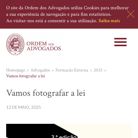
O site da Ordem dos Advogados utiliza Cookies para melhorar
a sua experiência de navegação e para fins estatísticos.
Ao visitar-nos está a consentir a sua utilização.
Saiba mais
Toggle
navigati
Homepage
Advogados
Formação Externa
2025
Vamos fotografar a lei
Vamos fotografar a lei
12 DE MAIO, 2025