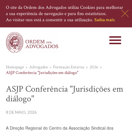
O site da Ordem dos Advogados utiliza Cookies para melhorar
a sua experiência de navegação e para fins estatísticos.
Ao visitar-nos está a consentir a sua utilização.
Saiba mais
Toggle
navigati
Homepage
Advogados
Formação Externa
2026
ASJP Conferência "Jurisdições em diálogo"
ASJP Conferência "Jurisdições em
diálogo"
8 DE MAIO, 2026
A Direção Regional do Centro da Associação Sindical dos