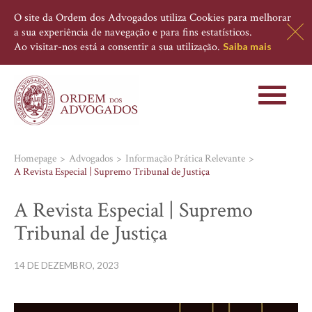
O site da Ordem dos Advogados utiliza Cookies para melhorar
a sua experiência de navegação e para fins estatísticos.
Ao visitar-nos está a consentir a sua utilização.
Saiba mais
Toggle
navigati
Homepage
Advogados
Informação Prática Relevante
A Revista Especial | Supremo Tribunal de Justiça
A Revista Especial | Supremo
Tribunal de Justiça
14 DE DEZEMBRO, 2023