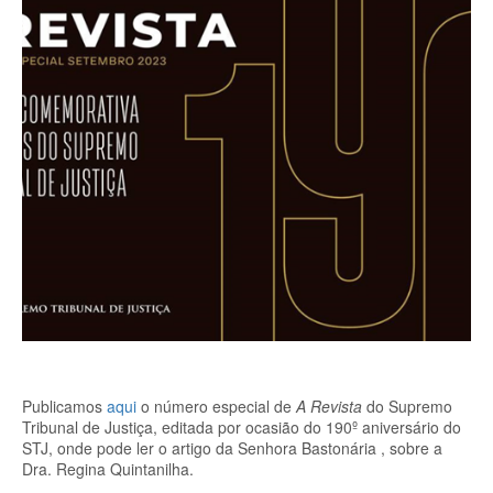
Publicamos
aqui
o número especial de
A Revista
do Supremo
Tribunal de Justiça, editada por ocasião do 190º aniversário do
STJ, onde pode ler o artigo da Senhora Bastonária , sobre a
Dra. Regina Quintanilha.