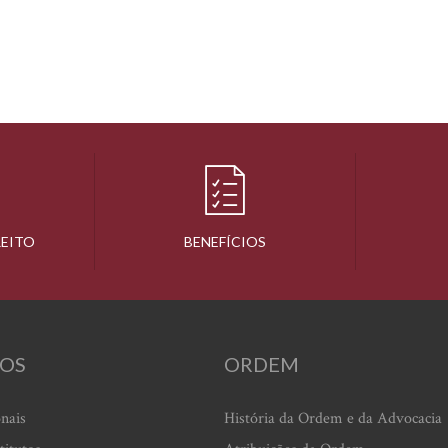
REITO
BENEFÍCIOS
OS
ORDEM
onais
História da Ordem e da Advocacia