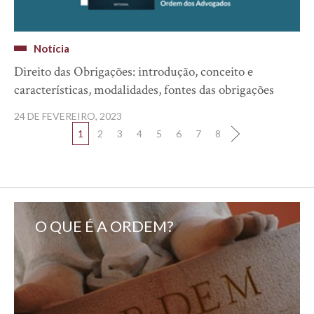
Notícia
Direito das Obrigações: introdução, conceito e
características, modalidades, fontes das obrigações
24 DE FEVEREIRO, 2023
1
2
3
4
5
6
7
8
O QUE É A ORDEM?