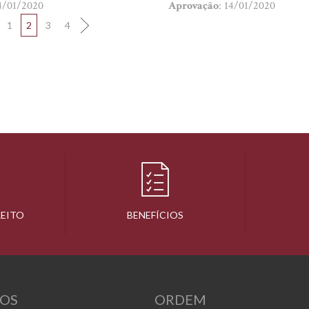
14/01/2020
Aprovação
: 14/01/2020
1
2
3
4
REITO
BENEFÍCIOS
OS
ORDEM