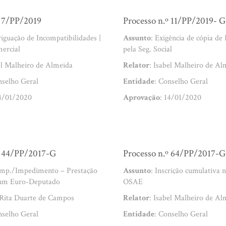
º 7/PP/2019
Processo n.º 11/PP/2019- G
riguação de Incompatibilidades |
Assunto
: Exigência de cópia de
ercial
pela Seg. Social
el Malheiro de Almeida
Relator
: Isabel Malheiro de Al
nselho Geral
Entidade
: Conselho Geral
14/01/2020
Aprovação
: 14/01/2020
º 44/PP/2017-G
Processo n.º 64/PP/2017-G
omp./Impedimento – Prestação
Assunto
: Inscrição cumulativa 
 um Euro-Deputado
OSAE
 Rita Duarte de Campos
Relator
: Isabel Malheiro de Al
nselho Geral
Entidade
: Conselho Geral