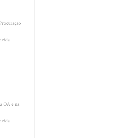
 Procuração
meida
na OA e na
meida