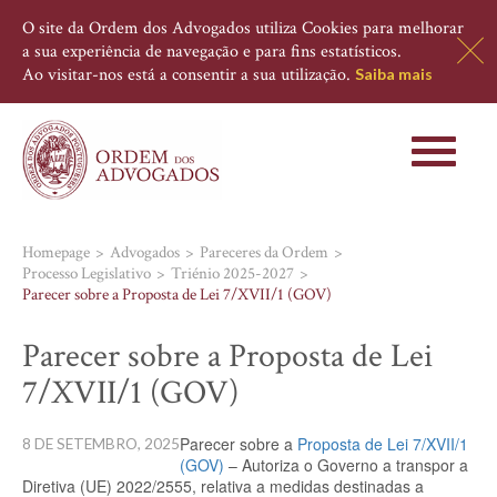
O site da Ordem dos Advogados utiliza Cookies para melhorar
a sua experiência de navegação e para fins estatísticos.
Ao visitar-nos está a consentir a sua utilização.
Saiba mais
Toggle
navigati
Homepage
Advogados
Pareceres da Ordem
Processo Legislativo
Triénio 2025-2027
Parecer sobre a Proposta de Lei 7/XVII/1 (GOV)
Parecer sobre a Proposta de Lei
7/XVII/1 (GOV)
Parecer sobre a
Proposta de Lei 7/XVII/1
8 DE SETEMBRO, 2025
(GOV)
– Autoriza o Governo a transpor a
Diretiva (UE) 2022/2555, relativa a medidas destinadas a