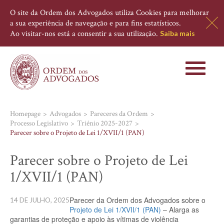
O site da Ordem dos Advogados utiliza Cookies para melhorar
a sua experiência de navegação e para fins estatísticos.
Ao visitar-nos está a consentir a sua utilização.
Saiba mais
Toggle
navigati
Homepage
Advogados
Pareceres da Ordem
Processo Legislativo
Triénio 2025-2027
Parecer sobre o Projeto de Lei 1/XVII/1 (PAN)
Parecer sobre o Projeto de Lei
1/XVII/1 (PAN)
Parecer da Ordem dos Advogados sobre o
14 DE JULHO, 2025
Projeto de Lei 1/XVII/1 (PAN)
– Alarga as
garantias de proteção e apoio às vítimas de violência