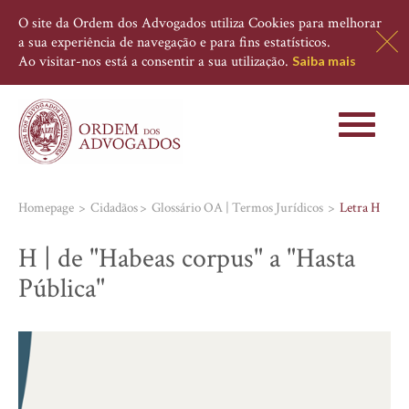
O site da Ordem dos Advogados utiliza Cookies para melhorar
a sua experiência de navegação e para fins estatísticos.
Ao visitar-nos está a consentir a sua utilização.
Saiba mais
Toggle
navigati
Homepage
Cidadãos
Glossário OA | Termos Jurídicos
Letra H
H | de "Habeas corpus" a "Hasta
Pública"