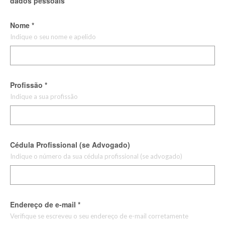
dados pessoais
Nome
*
Indique o seu nome e apelido
Profissão
*
Indique a sua profissão
Cédula Profissional (se Advogado)
Indique o número da sua cédula profissional (se advogado)
Endereço de e-mail
*
Verifique se escreveu o seu endereço de e-mail corretamente