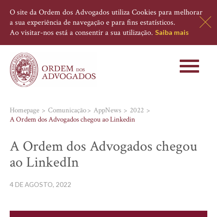
O site da Ordem dos Advogados utiliza Cookies para melhorar
a sua experiência de navegação e para fins estatísticos.
Ao visitar-nos está a consentir a sua utilização.
Saiba mais
Toggle
navigati
Homepage
Comunicação
AppNews
2022
A Ordem dos Advogados chegou ao Linkedin
A Ordem dos Advogados chegou
ao LinkedIn
4 DE AGOSTO, 2022