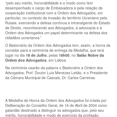
“pelo seu mérito, honorabilidade e o modo como tem
desempenhado o cargo de Embaixadora e pela relação de
cooperação institucional com a Ordem dos Advogados, em
particular, no contexto da invasão do território Ucraniano pela
Rússia, exercendo a defesa contínua e intransigente do Estado
de Direito, reconhecendo aos Advogados, à advocacia e à
Ordem dos Advogados um papel determinante na defesa dos
cidadãos ucranianos.”
O Bastonário da Ordem dos Advogados tem, assim, a honra de
convidar para a cerimónia de entrega da Medalha, que terá
lugar no dia
18 de Julho
, pelas
18h00
, no
Salão Nobre da
Ordem dos Advogados
, em Lisboa.
Na cerimónia usarão da palavra o Bastonário a Ordem dos
Advogados, Prof. Doutor Luís Menezes Leitão, e o Presidente
da Câmara Municipal de Cascais, Dr. Carlos Carreiras.
A Medalha de Honra da Ordem dos Advogados foi criada por
Deliberação do Conselho Geral, de 16 de Abril de 2004 como
galardão destinado a distinguir os advogados que, pelo seu
mérito, honorabilidade e modo de exercício da profissão,