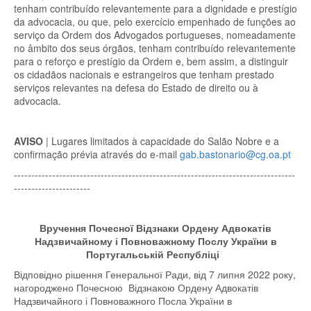
tenham contribuído relevantemente para a dignidade e prestígio
da advocacia, ou que, pelo exercício empenhado de funções ao
serviço da Ordem dos Advogados portugueses, nomeadamente
no âmbito dos seus órgãos, tenham contribuído relevantemente
para o reforço e prestígio da Ordem e, bem assim, a distinguir
os cidadãos nacionais e estrangeiros que tenham prestado
serviços relevantes na defesa do Estado de direito ou à
advocacia.
AVISO
| Lugares limitados à capacidade do Salão Nobre e a
confirmação prévia através do e-mail
gab.bastonario@cg.oa.pt
---------------------------------------------------------------------------------
----------------------
Вручення Почесної Відзнаки Ордену Адвокатів
Надзвичайному і Повноважному
Послу України в
Португальській Республіці
Відповідно рішення Генеральної Ради, від 7 липня 2022 року,
нагороджено Почесною Відзнакою Ордену Адвокатів
Надзвичайного і Повноважного
Посла України в