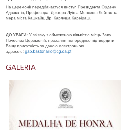
На церемонії передбачається виступ Президента Ордену
Адвокатів, Професора, Доктора Луїша Менезеш Лейтао та
мера міста Кашкайш Др. Карлуша Кареіраш.
ДО УВАГИ:
У
зв'язку з обмеженою кількістю місць Залу
Почесних Церемоній, прохання попередньо підтвердити
Вашу присутність за даною електронною
адресою:
gab.bastonario@cg.oa.pt
GALERIA