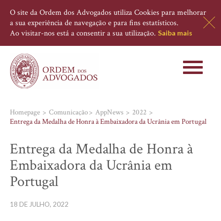
O site da Ordem dos Advogados utiliza Cookies para melhorar
a sua experiência de navegação e para fins estatísticos.
Ao visitar-nos está a consentir a sua utilização.
Saiba mais
Toggle
navigati
Homepage
Comunicação
AppNews
2022
Entrega da Medalha de Honra à Embaixadora da Ucrânia em Portugal
Entrega da Medalha de Honra à
Embaixadora da Ucrânia em
Portugal
18 DE JULHO, 2022