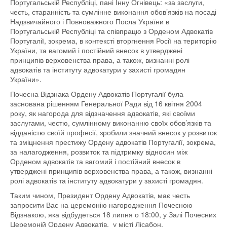
Португальській Республіці, пані Інну Огнівець: «за заслуги,
честь, старанність та сумлінне виконання обов’язків на посаді
Надзвичайного і Повноважного
Посла України в
Португальській Республіці
та співпрацю з Орденом Адвокатів
Португалії, зокрема, в контексті вторгнення Росії на територію
України,
та вагомий і постійний внесок в утверджені
принципів
верховенства права, а також, визнанні ролі
адвокатів та інституту адвокатури у захисті громадян
України».
Почесна Відзнака Ордену Адвокатів Португалії була
заснована рішенням Генеральної Ради від 16 квітня 2004
року, як нагорода для відзначення адвокатів, які своїми
заслугами, честю, сумлінному виконанню своїх обов’язків та
відданістю своїй професії, зробили значний внесок у розвиток
та зміцнення престижу Ордену адвокатів Португалії, зокрема,
за налагодження, розвиток та підтримку відносин між
Орденом адвокатів
та вагомий і постійний внесок в
утверджені принципів
верховенства права, а також, визнанні
ролі адвокатів та інституту адвокатури у захисті громадян.
Таким чином, Президент Ордену Адвокатів, має честь
запросити Вас на церемонію нагородження Почесною
Відзнакою, яка відбудеться 18 липня о 18:00, у Залі Почесних
Церемоній Ордену Адвокатів
,
у місті Лісабон.