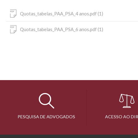
Quotas_tabelas_PAA_PSA_4 anos.pdf (1)
Quotas_tabelas_PAA_PSA_6 anos.pdf (1)
PESQUISA DE ADVOGADOS
ACESSO AO DI