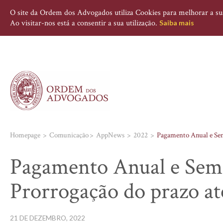
O site da Ordem dos Advogados utiliza Cookies para melhorar a sua 
Ao visitar-nos está a consentir a sua utilização.
Saiba mais
Homepage
Comunicação
AppNews
2022
Pagamento Anual e Seme
Pagamento Anual e Seme
Prorrogação do prazo at
21 DE DEZEMBRO, 2022