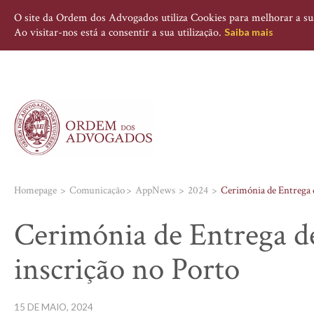
O site da Ordem dos Advogados utiliza Cookies para melhorar a sua 
Ao visitar-nos está a consentir a sua utilização.
Saiba mais
Homepage
Comunicação
AppNews
2024
Cerimónia de Entrega d
Cerimónia de Entrega d
inscrição no Porto
15 DE MAIO, 2024