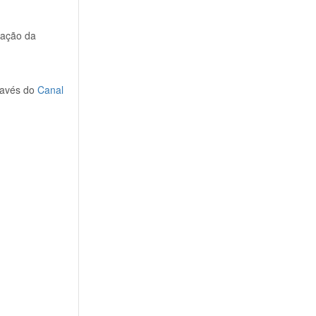
zação da
través do
Canal