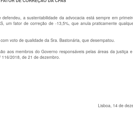
-
FATOR DE CORREÇÃO DA CPAS
efendeu, a sustentabilidade da advocacia está sempre em primeir
AS, um fator de correção de -13,5%, que anula praticamente qualq
, com voto de qualidade da Sra. Bastonária, que desempatou.
ção aos membros do Governo responsáveis pelas áreas da justiça 
n.º 116/2018, de 21 de dezembro.
Lisboa, 14 de de