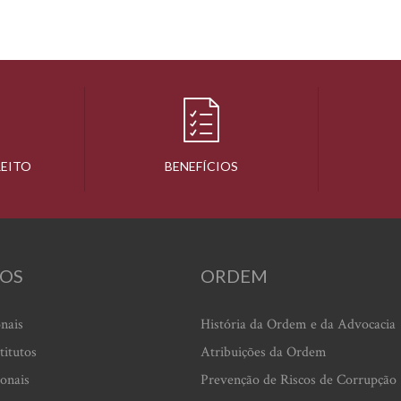
REITO
BENEFÍCIOS
OS
ORDEM
onais
História da Ordem e da Advocacia
titutos
Atribuições da Ordem
ionais
Prevenção de Riscos de Corrupção