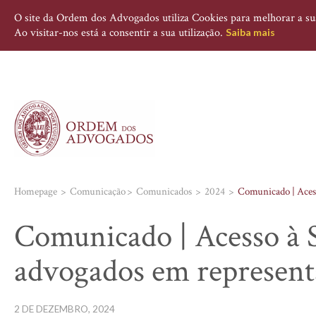
O site da Ordem dos Advogados utiliza Cookies para melhorar a sua 
Ao visitar-nos está a consentir a sua utilização.
Saiba mais
Homepage
Comunicação
Comunicados
2024
Comunicado | Acess
Comunicado | Acesso à 
advogados em representa
2 DE DEZEMBRO, 2024