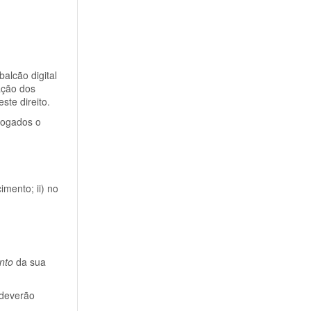
alcão digital
ação dos
ste direito.
vogados o
imento; ii) no
nto
da sua
 deverão