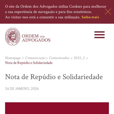
O site da Ordem dos Advogados utiliza Cookies para melhorar
a sua experiência de navegação e para fins estatísticos.
Ao visitar-nos está a consentir a sua utilização.
Saiba mais
Toggle
navigati
Homepage
Comunicação
Comunicados
2025_2
Nota de Repúdio e Solidariedade
Nota de Repúdio e Solidariedade
16 DE JANEIRO, 2026