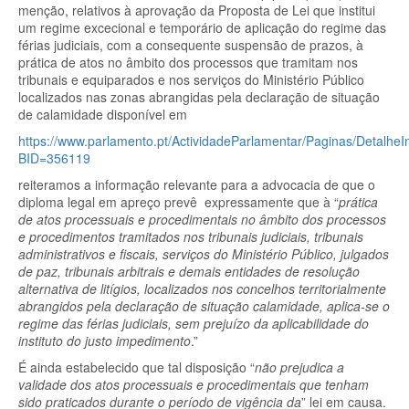
menção, relativos à aprovação da Proposta de Lei que institui
um regime excecional e temporário de aplicação do regime das
férias judiciais, com a consequente suspensão de prazos, à
prática de atos no âmbito dos processos que tramitam nos
tribunais e equiparados e nos serviços do Ministério Público
localizados nas zonas abrangidas pela declaração de situação
de calamidade disponível em
https://www.parlamento.pt/ActividadeParlamentar/Paginas/DetalheIn
BID=356119
reiteramos a informação relevante para a advocacia de que o
diploma legal em apreço prevê expressamente que à “
prática
de atos processuais e procedimentais no âmbito dos processos
e procedimentos tramitados nos tribunais judiciais, tribunais
administrativos e fiscais, serviços do Ministério Público, julgados
de paz, tribunais arbitrais e demais entidades de resolução
alternativa de litígios,
localizados nos concelhos territorialmente
abrangidos pela declaração de situação calamidade, aplica-se o
regime das férias judiciais, sem prejuízo da aplicabilidade do
instituto do justo impedimento
.”
É ainda estabelecido que tal disposição “
não prejudica a
validade dos atos processuais e procedimentais que tenham
sido praticados durante o período de vigência da
” lei em causa.