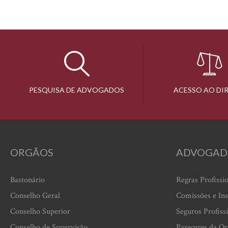
PESQUISA DE ADVOGADOS
ACESSO AO DI
ORGÃOS
ADVOGAD
Bastonário
Regras Profissi
Conselho Geral
Comissões e Ins
Conselho Superior
Seguros Profiss
Conselho de Supervisão
Pareceres da O