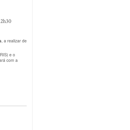
12h30
s
, a realizar de
URIS) e o
tará com a