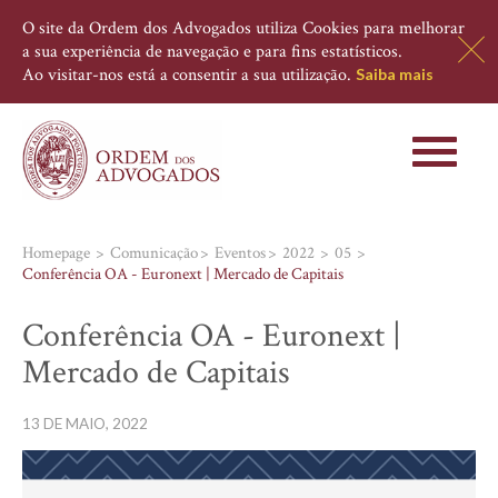
O site da Ordem dos Advogados utiliza Cookies para melhorar
a sua experiência de navegação e para fins estatísticos.
Ao visitar-nos está a consentir a sua utilização.
Saiba mais
Toggle
navigati
Homepage
Comunicação
Eventos
2022
05
Conferência OA - Euronext | Mercado de Capitais
Conferência OA - Euronext |
Mercado de Capitais
13 DE MAIO, 2022