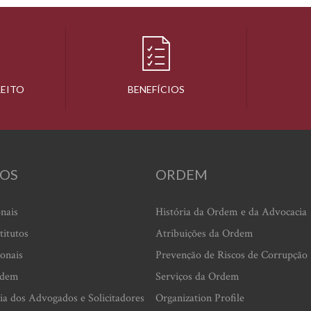
REITO
BENEFÍCIOS
OS
ORDEM
onais
História da Ordem e da Advocacia
titutos
Atribuições da Ordem
ionais
Prevenção de Riscos de Corrupção
rdem
Serviços da Ordem
ia dos Advogados e Solicitadores
Organization Profile