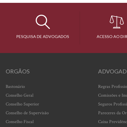
PESQUISA DE ADVOGADOS
ACESSO AO DI
ORGÃOS
ADVOGAD
Bastonário
Regras Profissi
Conselho Geral
Comissões e Ins
Conselho Superior
Seguros Profiss
Conselho de Supervisão
Pareceres da O
Conselho Fiscal
Caixa Previdênc