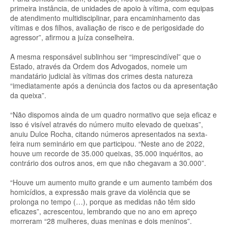
primeira instância, de unidades de apoio à vítima, com equipas
de atendimento multidisciplinar, para encaminhamento das
vítimas e dos filhos, avaliação de risco e de perigosidade do
agressor”, afirmou a juíza conselheira.
A mesma responsável sublinhou ser “imprescindível” que o
Estado, através da Ordem dos Advogados, nomeie um
mandatário judicial às vítimas dos crimes desta natureza
“imediatamente após a denúncia dos factos ou da apresentação
da queixa”.
“Não dispomos ainda de um quadro normativo que seja eficaz e
isso é visível através do número muito elevado de queixas”,
anuiu Dulce Rocha, citando números apresentados na sexta-
feira num seminário em que participou. “Neste ano de 2022,
houve um recorde de 35.000 queixas, 35.000 inquéritos, ao
contrário dos outros anos, em que não chegavam a 30.000”.
“Houve um aumento muito grande e um aumento também dos
homicídios, a expressão mais grave da violência que se
prolonga no tempo (…), porque as medidas não têm sido
eficazes”, acrescentou, lembrando que no ano em apreço
morreram “28 mulheres, duas meninas e dois meninos”.