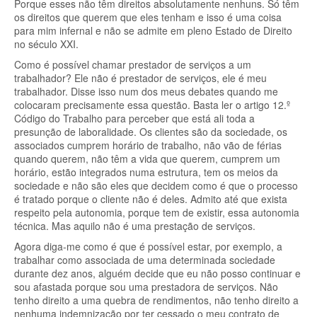
Porque esses não têm direitos absolutamente nenhuns. Só têm
os direitos que querem que eles tenham e isso é uma coisa
para mim infernal e não se admite em pleno Estado de Direito
no século XXI.
Como é possível chamar prestador de serviços a um
trabalhador? Ele não é prestador de serviços, ele é meu
trabalhador. Disse isso num dos meus debates quando me
colocaram precisamente essa questão. Basta ler o artigo 12.º
Código do Trabalho para perceber que está ali toda a
presunção de laboralidade. Os clientes são da sociedade, os
associados cumprem horário de trabalho, não vão de férias
quando querem, não têm a vida que querem, cumprem um
horário, estão integrados numa estrutura, tem os meios da
sociedade e não são eles que decidem como é que o processo
é tratado porque o cliente não é deles. Admito até que exista
respeito pela autonomia, porque tem de existir, essa autonomia
técnica. Mas aquilo não é uma prestação de serviços.
Agora diga-me como é que é possível estar, por exemplo, a
trabalhar como associada de uma determinada sociedade
durante dez anos, alguém decide que eu não posso continuar e
sou afastada porque sou uma prestadora de serviços. Não
tenho direito a uma quebra de rendimentos, não tenho direito a
nenhuma indemnização por ter cessado o meu contrato de