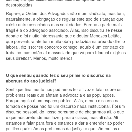
desprotegidas.
Repare, a Ordem dos Advogados não é um sindicato, mas tem,
naturalmente, a obrigação de regular este tipo de situação que
existe entre associados e as sociedades. Porque a parte mais
frágil é a do advogado associado. Aliás, isso discutiu-se nesse
debate e foi muito interessante que o doutor Menezes Leitão,
que porventura até tem muita obra produzida na área do direito
laboral, diz isso: “eu concordo consigo, aquilo é um contrato de
trabalho mas então aí o associado que vá para tribunal exigir os
seus direitos”. Menos, muito menos.
O que sentiu quando fez o seu primeiro discurso na
abertura do ano judicial?
Senti que finalmente nós podíamos ter ali voz e falar sobre os
problemas reais que afetam a advocacia e as populações.
Porque aquilo é um espaço público. Aliás, o meu discurso na
tomada de posse não foi um discurso nada institucional. Foi um
discurso pessoal, do nosso percurso e de chegarmos ali, o que
é que nós pretendemos fazer para a classe, mas ali não. Ali
estamos a falar para fora e estamos a dar a entender ao poder
político quais são os problemas da justiça e que são muitos e