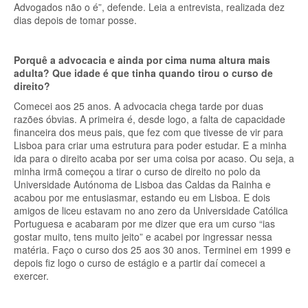
Advogados não o é”, defende. Leia a entrevista, realizada dez
dias depois de tomar posse.
Porquê a advocacia e ainda por cima numa altura mais
adulta? Que idade é que tinha quando tirou o curso de
direito?
Comecei aos 25 anos. A advocacia chega tarde por duas
razões óbvias. A primeira é, desde logo, a falta de capacidade
financeira dos meus pais, que fez com que tivesse de vir para
Lisboa para criar uma estrutura para poder estudar. E a minha
ida para o direito acaba por ser uma coisa por acaso. Ou seja, a
minha irmã começou a tirar o curso de direito no polo da
Universidade Autónoma de Lisboa das Caldas da Rainha e
acabou por me entusiasmar, estando eu em Lisboa. E dois
amigos de liceu estavam no ano zero da Universidade Católica
Portuguesa e acabaram por me dizer que era um curso “ias
gostar muito, tens muito jeito” e acabei por ingressar nessa
matéria. Faço o curso dos 25 aos 30 anos. Terminei em 1999 e
depois fiz logo o curso de estágio e a partir daí comecei a
exercer.