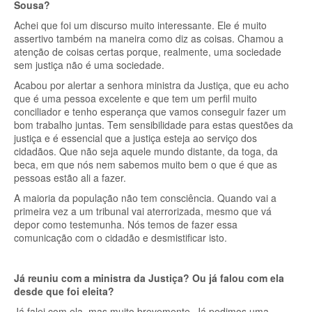
Sousa?
Achei que foi um discurso muito interessante. Ele é muito
assertivo também na maneira como diz as coisas. Chamou a
atenção de coisas certas porque, realmente, uma sociedade
sem justiça não é uma sociedade.
Acabou por alertar a senhora ministra da Justiça, que eu acho
que é uma pessoa excelente e que tem um perfil muito
conciliador e tenho esperança que vamos conseguir fazer um
bom trabalho juntas. Tem sensibilidade para estas questões da
justiça e é essencial que a justiça esteja ao serviço dos
cidadãos. Que não seja aquele mundo distante, da toga, da
beca, em que nós nem sabemos muito bem o que é que as
pessoas estão ali a fazer.
A maioria da população não tem consciência. Quando vai a
primeira vez a um tribunal vai aterrorizada, mesmo que vá
depor como testemunha. Nós temos de fazer essa
comunicação com o cidadão e desmistificar isto.
Já reuniu com a ministra da Justiça? Ou já falou com ela
desde que foi eleita?
Já falei com ela, mas muito brevemente. Já pedimos uma