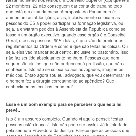
Neste momento nós temos um Conselho Superior (CS) que tem
22 membros. 22 não conseguem dar conta do trabalho todo
que está em cima da mesa. A proposta do Parlamento é:
aumentam as atribuições, aliás, inclusivamente colocam as
pessoas do CS a poder participar na formação legislativa, ou
seja, a enviaram pedidos à Assembleia da República como se
fossem um órgão executivo, quando esse órgão é o Conselho
Geral, e essas pessoas, 60% delas, é que vão determinar os
regulamentos da Ordem e como é que são feitas as coisas. Ou
seja, eles vão mandar aqui dentro, inclusive no bastonário. Isso
não faz sentido absolutamente nenhum. Pessoas que nem
sequer são eleitas, que não pertencem à profissão, que não a
conhecem. Isto não se coloca só aos advogados, imagine os
médicos. Então agora sou eu, advogada, que vou determinar se
o homem fez a cirurgia corretamente ao apêndice? Que
conhecimentos técnicos tenho eu?
Esse é um bom exemplo para se perceber o que esta lei
prevê..
Isto é um absurdo completo. Quando vi aquilo pensei: “estas
pessoas estão loucas”. Isto não pode ser assim. Já foi alertado
pela senhora Provedora da Justiça. Parece que as pessoas que