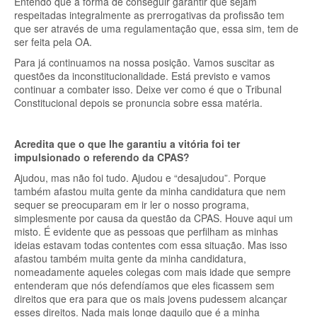
Entendo que a forma de conseguir garantir que sejam
respeitadas integralmente as prerrogativas da profissão tem
que ser através de uma regulamentação que, essa sim, tem de
ser feita pela OA.
Para já continuamos na nossa posição. Vamos suscitar as
questões da inconstitucionalidade. Está previsto e vamos
continuar a combater isso. Deixe ver como é que o Tribunal
Constitucional depois se pronuncia sobre essa matéria.
Acredita que o que lhe garantiu a vitória foi ter
impulsionado o referendo da CPAS?
Ajudou, mas não foi tudo. Ajudou e “desajudou”. Porque
também afastou muita gente da minha candidatura que nem
sequer se preocuparam em ir ler o nosso programa,
simplesmente por causa da questão da CPAS. Houve aqui um
misto. É evidente que as pessoas que perfilham as minhas
ideias estavam todas contentes com essa situação. Mas isso
afastou também muita gente da minha candidatura,
nomeadamente aqueles colegas com mais idade que sempre
entenderam que nós defendíamos que eles ficassem sem
direitos que era para que os mais jovens pudessem alcançar
esses direitos. Nada mais longe daquilo que é a minha