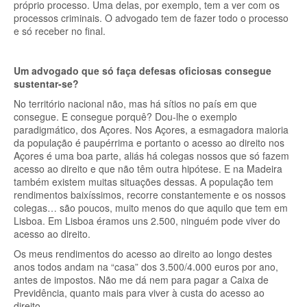
próprio processo. Uma delas, por exemplo, tem a ver com os
processos criminais. O advogado tem de fazer todo o processo
e só receber no final.
Um advogado que só faça defesas oficiosas consegue
sustentar-se?
No território nacional não, mas há sítios no país em que
consegue. E consegue porquê? Dou-lhe o exemplo
paradigmático, dos Açores. Nos Açores, a esmagadora maioria
da população é paupérrima e portanto o acesso ao direito nos
Açores é uma boa parte, aliás há colegas nossos que só fazem
acesso ao direito e que não têm outra hipótese. E na Madeira
também existem muitas situações dessas. A população tem
rendimentos baixíssimos, recorre constantemente e os nossos
colegas… são poucos, muito menos do que aquilo que tem em
Lisboa. Em Lisboa éramos uns 2.500, ninguém pode viver do
acesso ao direito.
Os meus rendimentos do acesso ao direito ao longo destes
anos todos andam na “casa” dos 3.500/4.000 euros por ano,
antes de impostos. Não me dá nem para pagar a Caixa de
Previdência, quanto mais para viver à custa do acesso ao
direito.