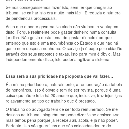
Se nós conseguíssemos fazer isto, sem ter que chegar ao
tribunal, se calhar isto era muito mais fácil. E reduzia o número
de pendências processuais.
Acho que o poder governativo ainda não viu bem a vantagem
disto. Porque realmente pode gastar dinheiro numa consulta
jurídica. Não gosto deste tema do ‘gastar dinheiro’ porque
entendo que isto é uma incumbência do Estado e que não há
gasto nem despesa nenhuma. O serviço já é pago pelo cidadão
através dos seus impostos e taxas. Isto para mim é óbvio. Mas
independentemente disso, isto poderia agilizar o sistema.
Essa será a sua prioridade na proposta que vai fazer…
É a minha prioridade e, naturalmente, a remuneração da tabela
de honorários. Isso é óbvio e tem de ser revista, porque é uma
coisa que não é feita há 20 anos e que, inclusive, traz injustiças
relativamente ao tipo de trabalho que é prestado.
O trabalho do advogado tem de ser todo remunerado. Se me
desloco ao tribunal, ninguém me pode dizer “olhe deslocou-se
mas temos pena porque já recebeu ali, acolá, e já não pode”.
Portanto, isto são guerrilhas que são colocadas dentro do