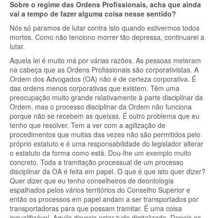
Sobre o regime das Ordens Profissionais, acha que ainda
vai a tempo de fazer alguma coisa nesse sentido?
Nós só paramos de lutar contra isto quando estivermos todos
mortos. Como não tenciono morrer tão depressa, continuarei a
lutar.
Aquela lei é muito má por várias razões. As pessoas meteram
na cabeça que as Ordens Profissionais são corporativistas. A
Ordem dos Advogados (OA) não é de certeza corporativa. É
das ordens menos corporativas que existem. Têm uma
preocupação muito grande relativamente à parte disciplinar da
Ordem, mas o processo disciplinar da Ordem não funciona
porque não se recebem as queixas. É outro problema que eu
tenho que resolver. Tem a ver com a agilização de
procedimentos que muitas das vezes não são permitidos pelo
próprio estatuto e é uma responsabilidade do legislador alterar
o estatuto da forma como está. Dou-lhe um exemplo muito
concreto. Toda a tramitação processual de um processo
disciplinar da OA é feita em papel. O que é que isto quer dizer?
Quer dizer que eu tenho conselheiros de deontologia
espalhados pelos vários territórios do Conselho Superior e
então os processos em papel andam a ser transportados por
transportadoras para que possam tramitar. É uma coisa
inqualificável. Aquilo deveria estar tudo digitalizado. Depois os