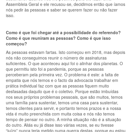
Assembleia Geral e ele recusou-se, decidimos então que íamos
nós pedir às pessoas e saber se querem fazer ou não fazer
isso.
Como é que foi chegar até a possibilidade do referendo?
Como é que reuniram as pessoas? Como é que isso
começou?
As pessoas estavam fartas. Isto começou em 2018, mas depois
nós não conseguimos reunir o número de assinaturas
suficientes. O que aconteceu aqui foi o alinhar dos planetas. O
que permitiu isto foi a pandemia, porque as pessoas
perceberam pela primeira vez. O problema é este: a falta de
empatia que nós temos e o facto da advocacia trabalhar em
prática individual faz com que as pessoas fiquem muito
desfasadas daquilo que é o coletivo. Porque estão imbuídas
nos seus próprios problemas pessoais, que são muitos, temos
uma família para sustentar, temos uma casa para sustentar,
temos clientes para servir, e portanto temos prazos e a nossa
vida é muito preenchida com muita coisa e nós não temos
tempo de pensar no outro. A minha situação não é a situação
do outro. Aliás eu já disse isso várias vezes, se eu tivesse
“juízo” nunca teria metido numa guerra destas, porque eu estou