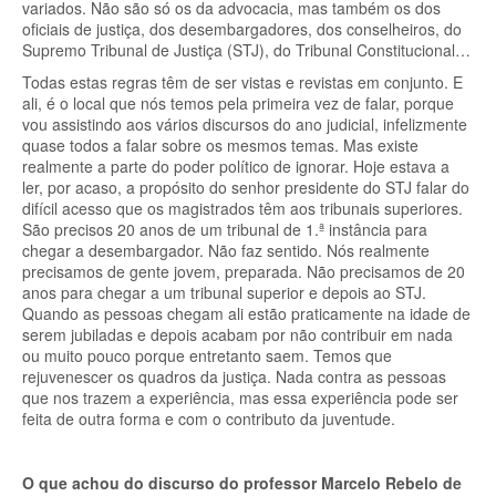
variados. Não são só os da advocacia, mas também os dos
oficiais de justiça, dos desembargadores, dos conselheiros, do
Supremo Tribunal de Justiça (STJ), do Tribunal Constitucional…
Todas estas regras têm de ser vistas e revistas em conjunto. E
ali, é o local que nós temos pela primeira vez de falar, porque
vou assistindo aos vários discursos do ano judicial, infelizmente
quase todos a falar sobre os mesmos temas. Mas existe
realmente a parte do poder político de ignorar. Hoje estava a
ler, por acaso, a propósito do senhor presidente do STJ falar do
difícil acesso que os magistrados têm aos tribunais superiores.
São precisos 20 anos de um tribunal de 1.ª instância para
chegar a desembargador. Não faz sentido. Nós realmente
precisamos de gente jovem, preparada. Não precisamos de 20
anos para chegar a um tribunal superior e depois ao STJ.
Quando as pessoas chegam ali estão praticamente na idade de
serem jubiladas e depois acabam por não contribuir em nada
ou muito pouco porque entretanto saem. Temos que
rejuvenescer os quadros da justiça. Nada contra as pessoas
que nos trazem a experiência, mas essa experiência pode ser
feita de outra forma e com o contributo da juventude.
O que achou do discurso do professor Marcelo Rebelo de