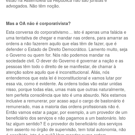
estão na Assembleia da República não são juristas e
advogados. Não têm noção.
Mas a OA não é corporativista?
Esta conversa do corporativismo… isto é apenas uma falácia e
uma tentativa de chegar e mandar nas ordens, para amarrar as
ordens a não fazerem aquilo que elas têm de fazer, que é
defender o Estado de Direito Democrático. Lamento muito, seja
o Governo ou quem for. Nós não podemos mandar na
sociedade civil. O dever do Governo é governar a nação e as
pessoas têm todo o direito de se manifestar, de chamar à
atenção sobre aquilo que é inconstitucional. Aliás, nós
entendemos que esta lei é inconstitucional e vamos lutar por
essa via, como é evidente. As ordens todas vão estar unidas
nisso, porque todas elas, umas mais que outras naturalmente,
tem perfeita consciência que isto é uma absurdo. Nós estamos
inclusive a remunerar, por acaso aqui o cargo de bastonário é
remunerado, mas a maioria das ordens profissionais não é.
Então vamos estar a pagar, por exemplo, a um provedor de um
beneficiário dos serviços e não pagamos a um bastonário. Isto
faz algum sentido? E o provedor do beneficiário dos serviços
tem assento no órgão de supervisão, tem total autonomia, não