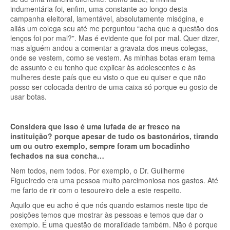
indumentária foi, enfim, uma constante ao longo desta
campanha eleitoral, lamentável, absolutamente misógina, e
aliás um colega seu até me perguntou “acha que a questão dos
lenços foi por mal?”. Mas é evidente que foi por mal. Quer dizer,
mas alguém andou a comentar a gravata dos meus colegas,
onde se vestem, como se vestem. As minhas botas eram tema
de assunto e eu tenho que explicar às adolescentes e às
mulheres deste país que eu visto o que eu quiser e que não
posso ser colocada dentro de uma caixa só porque eu gosto de
usar botas.
Considera que isso é uma lufada de ar fresco na
instituição? porque apesar de tudo os bastonários, tirando
um ou outro exemplo, sempre foram um bocadinho
fechados na sua concha…
Nem todos, nem todos. Por exemplo, o Dr. Guilherme
Figueiredo era uma pessoa muito parcimoniosa nos gastos. Até
me farto de rir com o tesoureiro dele a este respeito.
Aquilo que eu acho é que nós quando estamos neste tipo de
posições temos que mostrar às pessoas e temos que dar o
exemplo. É uma questão de moralidade também. Não é porque