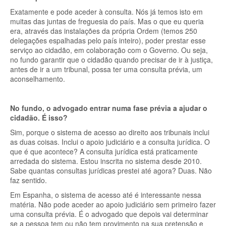
Exatamente e pode aceder à consulta. Nós já temos isto em
muitas das juntas de freguesia do país. Mas o que eu queria
era, através das instalações da própria Ordem (temos 250
delegações espalhadas pelo país inteiro), poder prestar esse
serviço ao cidadão, em colaboração com o Governo. Ou seja,
no fundo garantir que o cidadão quando precisar de ir à justiça,
antes de ir a um tribunal, possa ter uma consulta prévia, um
aconselhamento.
No fundo, o advogado entrar numa fase prévia a ajudar o
cidadão. É isso?
Sim, porque o sistema de acesso ao direito aos tribunais inclui
as duas coisas. Inclui o apoio judiciário e a consulta jurídica. O
que é que acontece? A consulta jurídica está praticamente
arredada do sistema. Estou inscrita no sistema desde 2010.
Sabe quantas consultas jurídicas prestei até agora? Duas. Não
faz sentido.
Em Espanha, o sistema de acesso até é interessante nessa
matéria. Não pode aceder ao apoio judiciário sem primeiro fazer
uma consulta prévia. É o advogado que depois vai determinar
se a pessoa tem ou não tem provimento na sua pretensão e