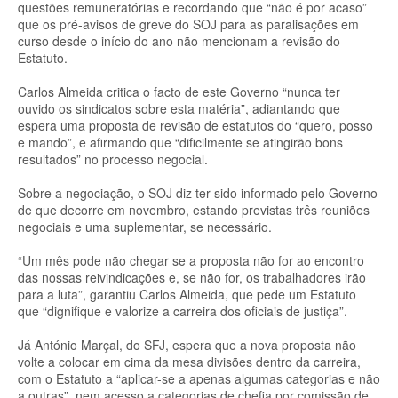
questões remuneratórias e recordando que “não é por acaso”
que os pré-avisos de greve do SOJ para as paralisações em
curso desde o início do ano não mencionam a revisão do
Estatuto.
Carlos Almeida critica o facto de este Governo “nunca ter
ouvido os sindicatos sobre esta matéria”, adiantando que
espera uma proposta de revisão de estatutos do “quero, posso
e mando”, e afirmando que “dificilmente se atingirão bons
resultados” no processo negocial.
Sobre a negociação, o SOJ diz ter sido informado pelo Governo
de que decorre em novembro, estando previstas três reuniões
negociais e uma suplementar, se necessário.
“Um mês pode não chegar se a proposta não for ao encontro
das nossas reivindicações e, se não for, os trabalhadores irão
para a luta”, garantiu Carlos Almeida, que pede um Estatuto
que “dignifique e valorize a carreira dos oficiais de justiça”.
Já António Marçal, do SFJ, espera que a nova proposta não
volte a colocar em cima da mesa divisões dentro da carreira,
com o Estatuto a “aplicar-se a apenas algumas categorias e não
a outras”, nem acesso a categorias de chefia por comissão de