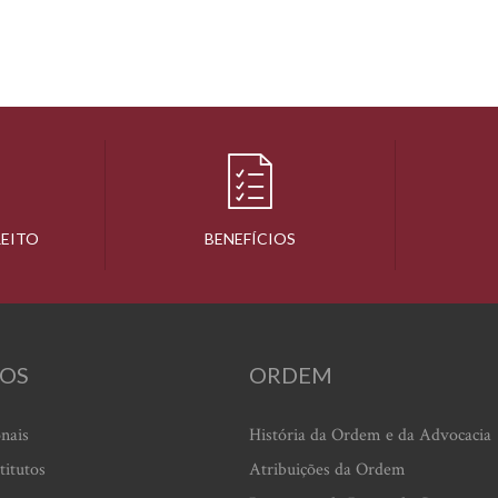
REITO
BENEFÍCIOS
OS
ORDEM
onais
História da Ordem e da Advocacia
titutos
Atribuições da Ordem