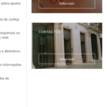
 sobre apoios
Saiba mais
ia de Justiça
CONTACTOS
frequência na
a rede
os e abandono,
Saiba mais
do informações
des de