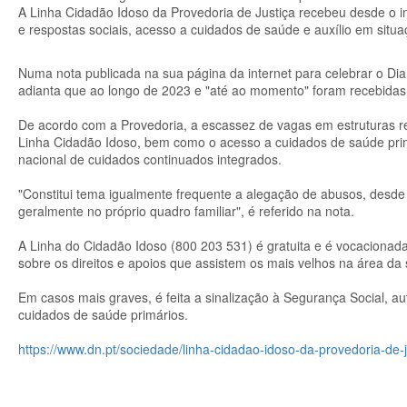
A Linha Cidadão Idoso da Provedoria de Justiça recebeu desde o 
e respostas sociais, acesso a cuidados de saúde e auxílio em situ
Numa nota publicada na sua página da internet para celebrar o Dia 
adianta que ao longo de 2023 e "até ao momento" foram recebidas
De acordo com a Provedoria, a escassez de vagas em estruturas r
Linha Cidadão Idoso, bem como o acesso a cuidados de saúde primá
nacional de cuidados continuados integrados.
"Constitui tema igualmente frequente a alegação de abusos, desde 
geralmente no próprio quadro familiar", é referido na nota.
A Linha do Cidadão Idoso (800 203 531) é gratuita e é vocacion
sobre os direitos e apoios que assistem os mais velhos na área da
Em casos mais graves, é feita a sinalização à Segurança Social, aut
cuidados de saúde primários.
https://www.dn.pt/sociedade/linha-cidadao-idoso-da-provedoria-d