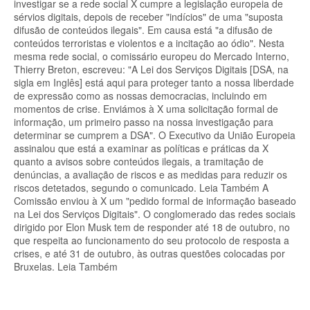
investigar se a rede social X cumpre a legislação europeia de
sérvios digitais, depois de receber "indícios" de uma "suposta
difusão de conteúdos ilegais". Em causa está "a difusão de
conteúdos terroristas e violentos e a incitação ao ódio". Nesta
mesma rede social, o comissário europeu do Mercado Interno,
Thierry Breton, escreveu: "A Lei dos Serviços Digitais [DSA, na
sigla em Inglês] está aqui para proteger tanto a nossa liberdade
de expressão como as nossas democracias, incluindo em
momentos de crise. Enviámos à X uma solicitação formal de
informação, um primeiro passo na nossa investigação para
determinar se cumprem a DSA". O Executivo da União Europeia
assinalou que está a examinar as políticas e práticas da X
quanto a avisos sobre conteúdos ilegais, a tramitação de
denúncias, a avaliação de riscos e as medidas para reduzir os
riscos detetados, segundo o comunicado. Leia Também A
Comissão enviou à X um "pedido formal de informação baseado
na Lei dos Serviços Digitais". O conglomerado das redes sociais
dirigido por Elon Musk tem de responder até 18 de outubro, no
que respeita ao funcionamento do seu protocolo de resposta a
crises, e até 31 de outubro, às outras questões colocadas por
Bruxelas. Leia Também