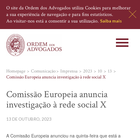
O site da Ordem dos Advogados utiliza Cookies para melhorar
a sua experiência de navegação e para fins estatísticos.
Ao visitar-nos está a consentir a sua utilização.
Saiba mais
Toggle
navigati
Homepage
Comunicação
Imprensa
2023
10
13
Comissão Europeia anuncia investigação à rede social X
Comissão Europeia anuncia
investigação à rede social X
13 DE OUTUBRO, 2023
A Comissão Europeia anunciou na quinta-feira que está a