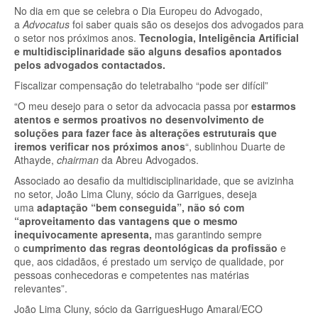
No dia em que se celebra o Dia Europeu do Advogado,
a
Advocatus
foi saber quais são os desejos dos advogados para
o setor nos próximos anos.
Tecnologia, Inteligência Artificial
e multidisciplinaridade são alguns desafios apontados
pelos advogados contactados.
Fiscalizar compensação do teletrabalho “pode ser difícil”
“O meu desejo para o setor da advocacia passa por
estarmos
atentos e sermos proativos no desenvolvimento de
soluções para fazer face às alterações estruturais que
iremos verificar nos próximos anos
“, sublinhou Duarte de
Athayde,
chairman
da Abreu Advogados.
Associado ao desafio da multidisciplinaridade, que se avizinha
no setor, João Lima Cluny, sócio da Garrigues, deseja
uma
adaptação “bem conseguida”, não só com
“aproveitamento das vantagens que o mesmo
inequivocamente apresenta,
mas garantindo sempre
o
cumprimento das regras deontológicas da profissão
e
que, aos cidadãos, é prestado um serviço de qualidade, por
pessoas conhecedoras e competentes nas matérias
relevantes”.
João Lima Cluny, sócio da Garrigues
Hugo Amaral/ECO