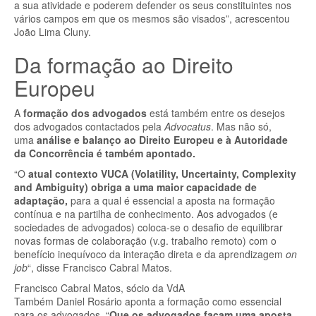
a sua atividade e poderem defender os seus constituintes nos
vários campos em que os mesmos são visados”, acrescentou
João Lima Cluny.
Da formação ao Direito
Europeu
A
formação dos advogados
está também entre os desejos
dos advogados contactados pela
Advocatus
. Mas não só,
uma
análise e balanço ao Direito Europeu e à Autoridade
da Concorrência é também apontado.
“O
atual contexto VUCA (Volatility, Uncertainty, Complexity
and Ambiguity) obriga a uma maior capacidade de
adaptação,
para a qual é essencial a aposta na formação
contínua e na partilha de conhecimento. Aos advogados (e
sociedades de advogados) coloca-se o desafio de equilibrar
novas formas de colaboração (v.g. trabalho remoto) com o
benefício inequívoco da interação direta e da aprendizagem
on
job
“, disse Francisco Cabral Matos.
Francisco Cabral Matos, sócio da VdA
Também Daniel Rosário aponta a formação como essencial
para os advogados. “
Que os advogados façam uma aposta