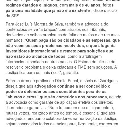
regimes datados e iníquos, com mais de 40 anos, feitos
para uma realidade que já não é a existente
“, disse o sócio
da SRS.
Para José Luís Moreira da Silva, também a advocacia de
contencioso se vê “a braços” com atrasos nos tribunais,
derivados de velhos problemas de falta de meios e de recursos
humanos. “
Quem paga são os cidadãos e as empresas, que
não veem os seus problemas resolvidos, o que afugenta
investidores internacionais e remete para soluções que
não estão ao alcance de todos
, como a arbitragem
internacional sediada noutros países. O Estado demite-se de
resolver o problema e deixa cidadãos e PME sem soluções. A
Justiça fica para os mais ricos”, garantiu.
Sobre a área de prática de Direito Penal, o sócio da Garrigues
deseja que aos
advogados continue a ser concedido o
poder de defender os seus constituintes perante os
“abusos e erros” que são cometidos nos processos
, agindo
a advocacia como garante de aplicação efetiva dos direitos,
liberdades e garantias. “Num tempo em que o julgamento é,
muitas vezes, realizado antes do tempo, é essencial que aos
advogados, enquanto colaboradores na realização da Justiça,
sejam concedidos todos os meios para, livremente, exercerem