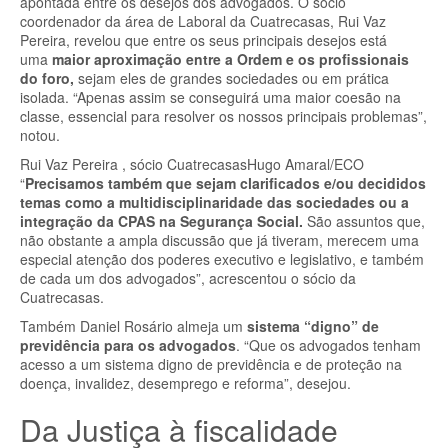
apontada entre os desejos dos advogados. O sócio
coordenador da área de Laboral da Cuatrecasas, Rui Vaz
Pereira, revelou que entre os seus principais desejos está
uma
maior aproximação entre a Ordem e os profissionais
do foro,
sejam eles de grandes sociedades ou em prática
isolada. “Apenas assim se conseguirá uma maior coesão na
classe, essencial para resolver os nossos principais problemas”,
notou.
Rui Vaz Pereira , sócio Cuatrecasas
Hugo Amaral/ECO
“
Precisamos também que sejam clarificados e/ou decididos
temas como a multidisciplinaridade das sociedades ou a
integração da CPAS na Segurança Social.
São assuntos que,
não obstante a ampla discussão que já tiveram, merecem uma
especial atenção dos poderes executivo e legislativo, e também
de cada um dos advogados”, acrescentou o sócio da
Cuatrecasas.
Também Daniel Rosário almeja um
sistema “digno” de
previdência para os advogados
. “Que os advogados tenham
acesso a um sistema digno de previdência e de proteção na
doença, invalidez, desemprego e reforma”, desejou.
Da Justiça à fiscalidade