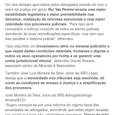
Um dos desejos apontados pelos advogados prende-se com o
setor da Justiça em geral.
Rui Vaz Pereira anseia uma maior
estabilidade legislativa e maior previsibilidade nas
decisões, realização de reformas estruturais e uma maior
celeridade nos processos judiciais
. “Para isso será
necessário o esforço conjunto de todos os atores judiciais,
atendendo às suas reivindicações específicas, mas sem que
isso paralise o sistema judicial”, defendeu.
“Que seja feito um
investimento sério no sistema judiciário e
que sejam dadas condições materiais, humanas e dignas a
todos os seus operadores por forma a se garantir uma
tutela jurisdicional efetiva
“, defendeu Daniel Rosário,
associado sénior da Miranda & Associados.
Também José Luís Moreira da Silva, sócio da SRS Legal,
deseja que a
morosidade nos tribunais seja resolvida, tal
como as condições de acesso à Justiça e a simplificação
dos processos.
José Moreira da Silva, sócio da SRS Advogados
Hugo
Amaral/ECO
“Sugiro começar-se por uma reforma do regime fiscal das
sociedades de advogados, permitindo que estas sejam taxadas
por aquilo que hoje são: verdadeiras empresas.
Deixar de lado