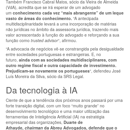
Também Francisco Cabral Matos, sócio da Vieira de Almeida
(VdA), acredita que se irá esperar de um advogado
um
conhecimento cada vez “mais abrangente” de um leque
vasto de áreas do conhecimento.
“A antecipada
multidisciplinaridade levará a uma incorporação de matérias
não jurídicas no âmbito da assessoria jurídica, trazendo mais
valor acrescentado à função do advogado e reforçando a sua
função como
trusted advisor
“, afirmou.
“A advocacia de negócios vê-se constrangida pela desigualdade
entre sociedades portuguesas e estrangeiras. E, no
futuro,
ainda com as sociedades multidisciplinares, com
outro regime fiscal e outra capacidade de investimento.
Prejudicam-se novamente os portugueses
“, defendeu José
Luís Moreira da Silva, sócio da SRS Legal.
Da tecnologia à IA
Ciente de que a tendência dos próximos anos passará por uma
forte transição digital, com um foco “muito grande” no
desenvolvimento tecnológico e uma maior utilização das
ferramentas de Inteligência Artificial (IA) na estratégia
empresarial das organizações,
Duarte de
Athayde,
chairman
da Abreu Advogados, defende que o