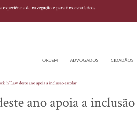
experiência de navegação e para fins estatísticos.
ORDEM
ADVOGADOS
CIDADÃOS
ck ‘n’ Law deste ano apoia a inclusão escolar
este ano apoia a inclusão