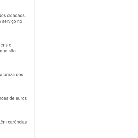
dos cidadãos.
m serviço no
gens e
 que são
atureza dos
lhões de euros
 têm carências