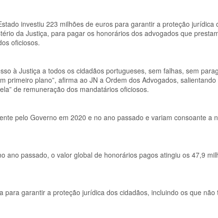
tado investiu 223 milhões de euros para garantir a proteção jurídica 
stério da Justiça, para pagar os honorários dos advogados que presta
os oficiosos.
sso à Justiça a todos os cidadãos portugueses, sem falhas, sem para
 em primeiro plano”, afirma ao JN a Ordem dos Advogados, salientando
abela” de remuneração dos mandatários oficiosos.
mente pelo Governo em 2020 e no ano passado e variam consoante a n
no ano passado, o valor global de honorários pagos atingiu os 47,9 mi
 para garantir a proteção jurídica dos cidadãos, incluindo os que não