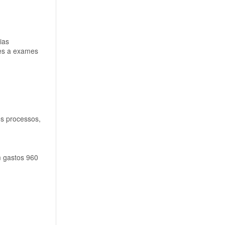
ias
ões a exames
os processos,
m gastos 960