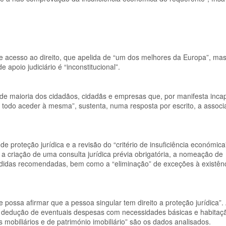
e acesso ao direito, que apelida de “um dos melhores da Europa”, ma
 apoio judiciário é “inconstitucional”.
rande maioria dos cidadãos, cidadãs e empresas que, por manifesta inc
e todo aceder à mesma”, sustenta, numa resposta por escrito, a assoc
proteção jurídica e a revisão do “critério de insuficiência económica
, a criação de uma consulta jurídica prévia obrigatória, a nomeação de
medidas recomendadas, bem como a “eliminação” de exceções à existên
possa afirmar que a pessoa singular tem direito a proteção jurídica”. 
s dedução de eventuais despesas com necessidades básicas e habitaçã
 mobiliários e de património imobiliário” são os dados analisados.