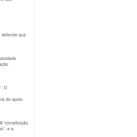
s defende que
apacidade
iação
”. O
cia de apoio
A “constituição
o”, e a