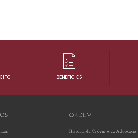
REITO
BENEFÍCIOS
OS
ORDEM
onais
História da Ordem e da Advocacia