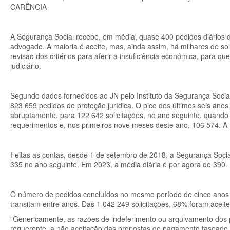
CARÊNCIA
A Segurança Social recebe, em média, quase 400 pedidos diários d
advogado. A maioria é aceite, mas, ainda assim, há milhares de so
revisão dos critérios para aferir a insuficiência económica, para
judiciário.
Segundo dados fornecidos ao JN pelo Instituto da Segurança Socia
823 659 pedidos de proteção jurídica. O pico dos últimos seis an
abruptamente, para 122 642 solicitações, no ano seguinte, quand
requerimentos e, nos primeiros nove meses deste ano, 106 574. A m
Feitas as contas, desde 1 de setembro de 2018, a Segurança Soc
335 no ano seguinte. Em 2023, a média diária é por agora de 390.
O número de pedidos concluídos no mesmo período de cinco anos e
transitam entre anos. Das 1 042 249 solicitações, 68% foram aceit
“Genericamente, as razões de indeferimento ou arquivamento dos 
requerente, a não aceitação das propostas de pagamento faseado e