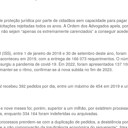
e proteção jurídica por parte de cidadãos sem capacidade para pagar
licitações rejeitadas todos os anos. A Ordem dos Advogados apela, por
 que não sejam “apenas os extremamente carenciados” a conseguir acede
l (ISS), entre 1 de janeiro de 2018 e 30 de setembro deste ano, fora
os aconteceu em 2019, com a entrega de 166 073 requerimentos. O núm
o surgiu a pandemia de covid-19. Em 2022, foram apresentados 137 10
anter-se o ritmo, confirmar-se-á nova subida no fim de 2023.
ial recebeu 392 pedidos por dia, entre um máximo de 454 em 2019 e 
 nove meses foi, porém, superior a um milhão, por existirem process
es, enquanto 334 164 foram indeferidas ou arquivadas.
processos prendem-se com a duplicação de pedidos, a desistência por
 a não comprovação da insuficiência económica do requerente”, frisa