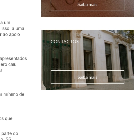
Saiba mais
 a um
 isso, a uma
r ao apoio
CONTACTOS
m apresentados
ero caiu
8
Saiba mais
um mínimo de
os que
 parte do
 o ISS.