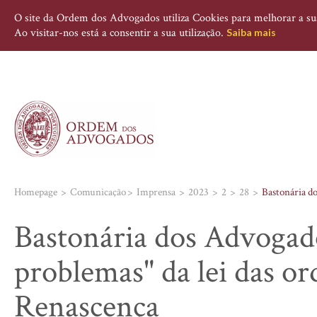
O site da Ordem dos Advogados utiliza Cookies para melhorar a sua 
Ao visitar-nos está a consentir a sua utilização.
Saiba mais
Homepage
Comunicação
Imprensa
2023
2
28
Bastonária do
Bastonária dos Advogado
problemas" da lei das or
Renascença