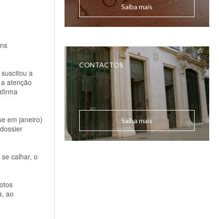
Saiba mais
ens
CONTACTOS
 suscitou a
 a atenção
afirma
se em janeiro)
Saiba mais
 dossier
 se calhar, o
otos
a, ao