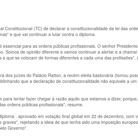
 Constitucional (TC) de declarar a constitucionalidade da lei das ord
as" e que vai continuar a lutar contra o diploma.
 essencial para as ordens públicas profissionais. O senhor Presidente
o. Somos de opinião diferente e vamos continuar a alertar e a chamar
os e que se colocam de formas diferentes a cada uma das profissões", 
a dos juízes do Palácio Ratton, a recém-eleita bastonária (tomou pos
ublinhando que a declaração de constitucionalidade não equivale a um
m para tentar fazer chegar à razão aquilo que estamos a dizer, porque,
as ordens públicas profissionais", resume.
diploma - aprovado em votação final global em 22 de dezembro, com v
te graves", rejeitando a ideia de que tenha sido uma imposição europei
pelo Governo".