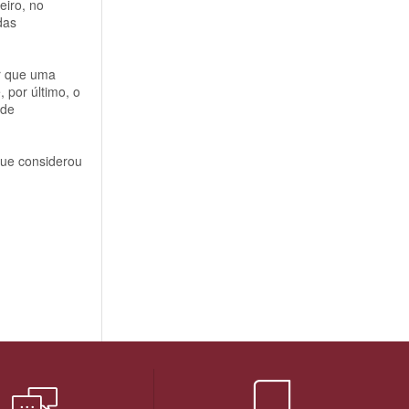
eiro, no
das
ar que uma
 por último, o
 de
que considerou