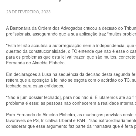
28 DE FEVEREIRO, 2023
A Bastonária da Ordem dos Advogados criticou a decisão do Tribunal
profissionais, assegurando que a sua aplicação traz "muitos problem
"Esta lei não acautela a autorregulação nem a independência, que é
questão da constitucionalidade, o TC entende que não é esse o cas
para os problemas que esta lei vai trazer, que são muitos, concret
Fernanda de Almeida Pinheiro.
Em declarações à Lusa na sequência da decisão desta segunda-feir
reitera que a oposição à lei não se esgota com o acórdão do TC, s
fechado para estas entidades.
"Não é [um dossier fechado], para nós não é. E lutaremos até ao fi
problema é esse: as pessoas não conhecerem a realidade interna d
Para Fernanda de Almeida Pinheiro, as mudanças previstas neste 
favoráveis de PS, Iniciativa Liberal e PAN - "são extraordinariamen
considerar que esse argumento faz parte da "narrativa que é feita 