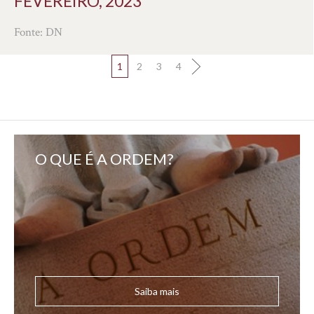
FEVEREIRO, 2023
Fonte: DN
1
2
3
4
O QUE É A ORDEM?
Saiba mais