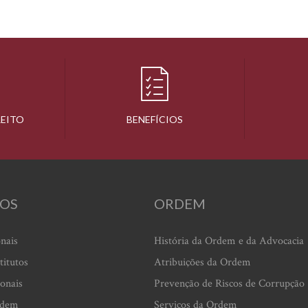
REITO
BENEFÍCIOS
OS
ORDEM
onais
História da Ordem e da Advocacia
titutos
Atribuições da Ordem
ionais
Prevenção de Riscos de Corrupção
rdem
Serviços da Ordem