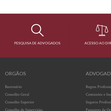
PESQUISA DE ADVOGADOS
ACESSO AO DI
ORGÃOS
ADVOGAD
Bastonário
Regras Profissi
Conselho Geral
Comissões e Ins
Conselho Superior
Seguros Profiss
Conselho de Supervisão
Pareceres da O