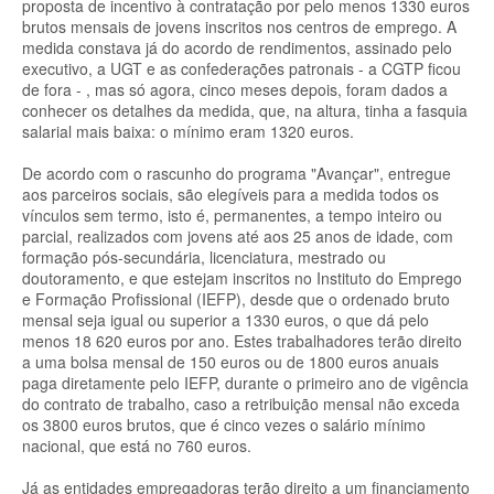
proposta de incentivo à contratação por pelo menos 1330 euros
brutos mensais de jovens inscritos nos centros de emprego. A
medida constava já do acordo de rendimentos, assinado pelo
executivo, a UGT e as confederações patronais - a CGTP ficou
de fora - , mas só agora, cinco meses depois, foram dados a
conhecer os detalhes da medida, que, na altura, tinha a fasquia
salarial mais baixa: o mínimo eram 1320 euros.
De acordo com o rascunho do programa "Avançar", entregue
aos parceiros sociais, são elegíveis para a medida todos os
vínculos sem termo, isto é, permanentes, a tempo inteiro ou
parcial, realizados com jovens até aos 25 anos de idade, com
formação pós-secundária, licenciatura, mestrado ou
doutoramento, e que estejam inscritos no Instituto do Emprego
e Formação Profissional (IEFP), desde que o ordenado bruto
mensal seja igual ou superior a 1330 euros, o que dá pelo
menos 18 620 euros por ano. Estes trabalhadores terão direito
a uma bolsa mensal de 150 euros ou de 1800 euros anuais
paga diretamente pelo IEFP, durante o primeiro ano de vigência
do contrato de trabalho, caso a retribuição mensal não exceda
os 3800 euros brutos, que é cinco vezes o salário mínimo
nacional, que está no 760 euros.
Já as entidades empregadoras terão direito a um financiamento