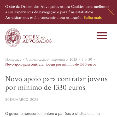
O site da Ordem dos Advogados utiliza Cookies para melhorar
a sua experiência de navegação e para fins estatísticos.
Ao visitar-nos está a consentir a sua utilização.
Saiba mais
Toggle
navigati
Homepage
Comunicação
Imprensa
2023
3
30
Novo apoio para contratar jovens por mínimo de 1330 euros
Novo apoio para contratar jovens
por mínimo de 1330 euros
30 DE MARÇO, 2023
O governo apresentou ontem a patrões e sindicatos uma