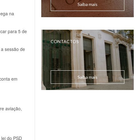
Saiba mais
hega na
rcar para 5 de
CONTACTOS
a a sessão de
Saiba mais
 conta em
re aviação,
 lei do PSD