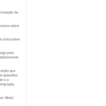
ernização da
Governo sobre
e outra sobre
Chega para
stativamente
gração que
de episódios
ão e a
 imigração
por Abdul