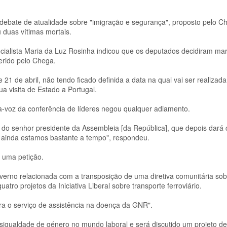
 debate de atualidade sobre "imigração e segurança", proposto pelo C
 duas vítimas mortais.
socialista Maria da Luz Rosinha indicou que os deputados decidiram ma
erido pelo Chega.
21 de abril, não tendo ficado definida a data na qual vai ser realizad
ua visita de Estado a Portugal.
ta-voz da conferência de líderes negou qualquer adiamento.
s do senhor presidente da Assembleia [da República], que depois dará
, ainda estamos bastante a tempo", respondeu.
e uma petição.
verno relacionada com a transposição de uma diretiva comunitária sob
tro projetos da Iniciativa Liberal sobre transporte ferroviário.
a o serviço de assistência na doença da GNR".
sigualdade de género no mundo laboral e será discutido um projeto de