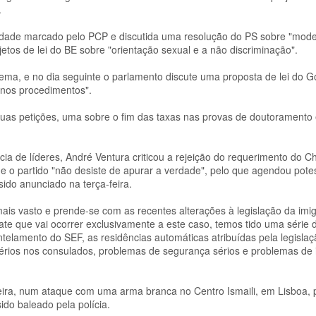
.
lidade marcado pelo PCP e discutida uma resolução do PS sobre "mod
etos de lei do BE sobre "orientação sexual e a não discriminação".
ema, e no dia seguinte o parlamento discute uma proposta de lei do 
 nos procedimentos".
duas petições, uma sobre o fim das taxas nas provas de doutoramento 
cia de líderes, André Ventura criticou a rejeição do requerimento do 
ue o partido "não desiste de apurar a verdade", pelo que agendou pote
sido anunciado na terça-feira.
is vasto e prende-se com as recentes alterações à legislação da imi
e que vai ocorrer exclusivamente a este caso, temos tido uma série 
lamento do SEF, as residências automáticas atribuídas pela legislaç
 sérios nos consulados, problemas de segurança sérios e problemas de
feira, num ataque com uma arma branca no Centro Ismaili, em Lisboa, 
ido baleado pela polícia.