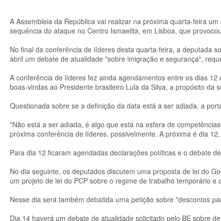
A Assembleia da República vai realizar na próxima quarta-feira um
sequência do ataque no Centro Ismaelita, em Lisboa, que provocou
No final da conferência de líderes desta quarta-feira, a deputada 
abril um debate de atualidade "sobre imigração e segurança", requ
A conferência de líderes fez ainda agendamentos entre os dias 12 e 
boas-vindas ao Presidente brasileiro Lula da Silva, a propósito da s
Questionada sobre se a definição da data está a ser adiada, a por
"Não está a ser adiada, é algo que está na esfera de competência
próxima conferência de líderes, possivelmente. A próxima é dia 12
Para dia 12 ficaram agendadas declarações políticas e o debate d
No dia seguinte, os deputados discutem uma proposta de lei do Go
um projeto de lei do PCP sobre o regime de trabalho temporário e qua
Nesse dia será também debatida uma petição sobre "descontos par
Dia 14 haverá um debate de atualidade solicitado pelo BE sobre de