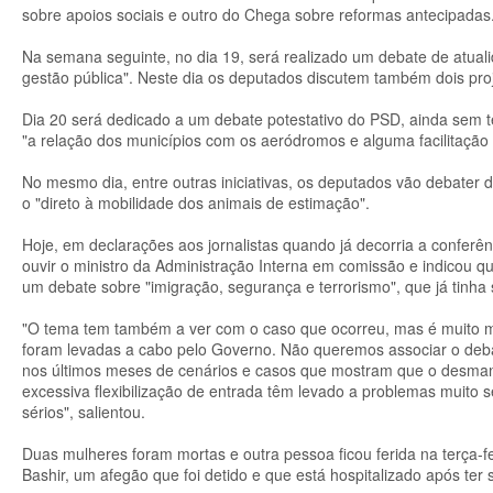
sobre apoios sociais e outro do Chega sobre reformas antecipadas
Na semana seguinte, no dia 19, será realizado um debate de atua
gestão pública". Neste dia os deputados discutem também dois proj
Dia 20 será dedicado a um debate potestativo do PSD, ainda sem t
"a relação dos municípios com os aeródromos e alguma facilitação
No mesmo dia, entre outras iniciativas, os deputados vão debater 
o "direto à mobilidade dos animais de estimação".
Hoje, em declarações aos jornalistas quando já decorria a conferên
ouvir o ministro da Administração Interna em comissão e indicou q
um debate sobre "imigração, segurança e terrorismo", que já tinha 
"O tema tem também a ver com o caso que ocorreu, mas é muito ma
foram levadas a cabo pelo Governo. Não queremos associar o debat
nos últimos meses de cenários e casos que mostram que o desmante
excessiva flexibilização de entrada têm levado a problemas muito
sérios", salientou.
Duas mulheres foram mortas e outra pessoa ficou ferida na terça-
Bashir, um afegão que foi detido e que está hospitalizado após ter s