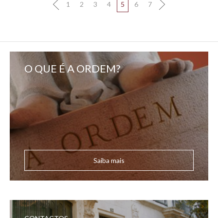
1
2
3
4
5
6
7
O QUE É A ORDEM?
Saiba mais