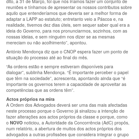
dito, a 31 de Março, foi que nós iríamos fazer um conjunto de
reuniões e tínhamos de apresentar os nossos contributos sobre
aquilo que entenderíamos que deveria ser a melhor forma de
adaptar a LAPP ao estatuto; entretanto veio a Páscoa e, na
realidade, tivemos dez dias úteis, sem sequer saber qual era a
ideia do Governo, para nos pronunciarmos, sozinhos, com as
nossas ideias, e sem ninguém nos dizer se as mesmas
mereciam ou não acolhimento”, apontou.
António Mendonça diz que o CNOP espera fazer um ponto de
situação do processo até ao final do mês.
“As ordens estão e sempre estiveram disponíveis para
dialogar”, sublinha Mendonça. “É importante perceber o papel
que têm na sociedade”, acrescenta, apontando ainda que “é
importante os governos terem a capacidade de aproveitar as
competências que as ordens têm”.
Actos próprios na mira
A Ordem dos Advogados deverá ser uma das mais afectadas
neste processo porque o Governo já sinalizou a intenção de
fazer alterações aos actos próprios da classe e porque, como
o
NOVO
noticiou, a Autoridade da Concorrência (AdC) propôs,
num relatório, a abertura de muitos dos actos próprios dos
advogados a outras profissões que considera integrar o grupo