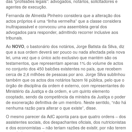
das “profissões legais”: advogados, notários, solicitadores e
agentes de execução.
Fernanda de Almeida Pinheiro considera que a alteração dos
actos próprios é uma “linha vermelha” que a classe considera
inultrapassável e convocou uma assembleia geral dos
advogados para responder, admitindo recorrer inclusive aos
tribunais.
Ao
NOVO
, o bastonário dos notários, Jorge Batista da Silva, diz
que a sua ordem deverá ser pouco ou nada afectada pela nova
lei, uma vez que o único acto exclusivo que mantém são os
testamentos, que representam apenas 1% do volume de actos
no conjunto dos 450 balcões existentes no país, que recebem
cerca de 2,6 milhões de pessoas por ano. Jorge Silva sublinhou
também que os actos dos notários fazem fé pública, pelo que o
órgão de disciplina da ordem é externo, com representantes do
Ministério da Justiça e da ordem, e um quinto elemento
cooptado, sendo da competência da ministra da Justiça o poder
de exoneração definitiva de um membro. Neste sentido, “não há
nenhuma razão para alterar o que existe”, disse.
O mesmo parecer da AdC aponta para que quatro ordens – dos
assistentes sociais, dos despachantes oficiais, dos nutricionistas
e dos economistas – não teriam razões de existir, por não terem