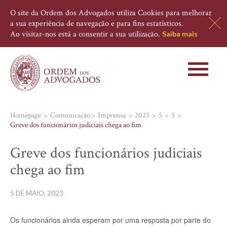
O site da Ordem dos Advogados utiliza Cookies para melhorar
a sua experiência de navegação e para fins estatísticos.
Ao visitar-nos está a consentir a sua utilização.
Saiba mais
Toggle
navigati
Homepage
Comunicação
Imprensa
2023
5
5
Greve dos funcionários judiciais chega ao fim
Greve dos funcionários judiciais
chega ao fim
5 DE MAIO, 2023
Os funcionários ainda esperam por uma resposta por parte do