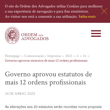
O site da Ordem dos Advogados utiliza Cookies para melhorar
a sua experiência de navegação e para fins estatísticos.
Ao visitar-nos está a consentir a sua utilização.
Saiba mais
Toggle
navigati
Homepage
Comunicação
Imprensa
2023
6
16
Governo aprovou estatutos de mais 12 ordens profissionais
Governo aprovou estatutos de
mais 12 ordens profissionais
16 DE JUNHO, 2023
As alterações aos 20 estatutos serão reunidas numa proposta