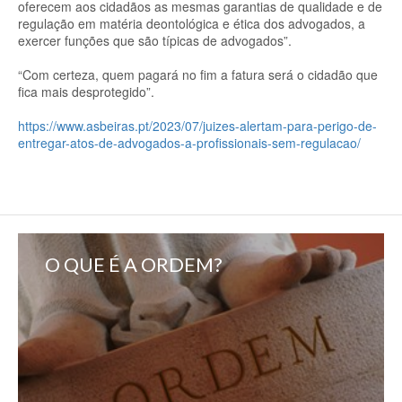
oferecem aos cidadãos as mesmas garantias de qualidade e de
regulação em matéria deontológica e ética dos advogados, a
exercer funções que são típicas de advogados”.
“Com certeza, quem pagará no fim a fatura será o cidadão que
fica mais desprotegido”.
https://www.asbeiras.pt/2023/07/juizes-alertam-para-perigo-de-
entregar-atos-de-advogados-a-profissionais-sem-regulacao/
O QUE É A ORDEM?