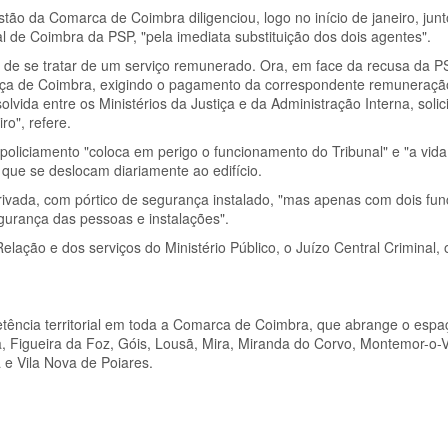
ão da Comarca de Coimbra diligenciou, logo no início de janeiro, junt
l de Coimbra da PSP, "pela imediata substituição dos dois agentes".
o de se tratar de um serviço remunerado. Ora, em face da recusa da P
tiça de Coimbra, exigindo o pagamento da correspondente remuneração
solvida entre os Ministérios da Justiça e da Administração Interna, solic
o", refere.
oliciamento "coloca em perigo o funcionamento do Tribunal" e "a vida
 que se deslocam diariamente ao edifício.
rivada, com pórtico de segurança instalado, "mas apenas com dois fun
egurança das pessoas e instalações".
lação e dos serviços do Ministério Público, o Juízo Central Criminal, 
etência territorial em toda a Comarca de Coimbra, que abrange o espa
 Figueira da Foz, Góis, Lousã, Mira, Miranda do Corvo, Montemor-o-Ve
 e Vila Nova de Poiares.