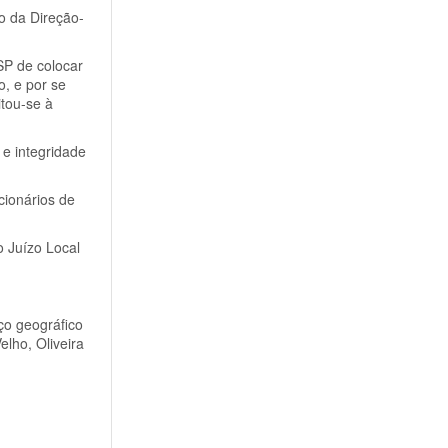
o da Direção-
SP de colocar
, e por se
itou-se à
 e integridade
cionários de
o Juízo Local
ço geográfico
lho, Oliveira