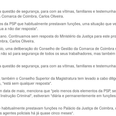
 questão de segurança, para com as vítimas, familiares e testemunha
da Comarca de Coimbra, Carlos Oliveira.
tes da PSP que habitualmente prestavam funções, uma situação que 
nua a não dar resposta".
 ano. Continuamos sem resposta do Ministério da Justiça para este pr
bra, Carlos Oliveira.
aio, uma deliberação do Conselho de Gestão da Comarca de Coimbra r
a, não só para segurança de todos os seus trabalhadores, mas também
 questão de segurança, para com as vítimas, familiares e testemunha
 também o Conselho Superior da Magistratura tem levado a cabo dilig
, "está sem qualquer resposta".
m data de maio, menciona que "pelo menos dois elementos da PSP, s
 Instrução Criminal", estiveram "diária e permanentemente em funções
ue habitualmente prestavam funções no Palácio da Justiça de Coimbra,
s agentes policiais há já quase cinco meses".