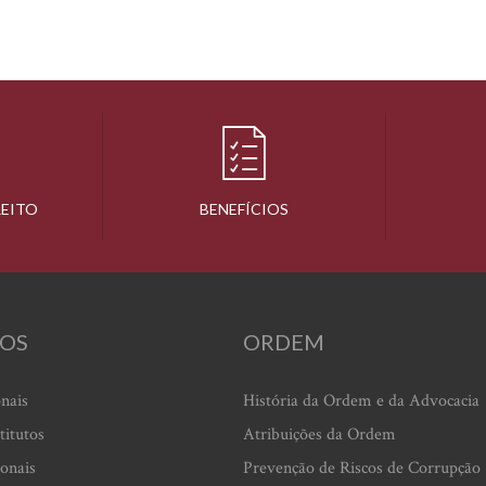
REITO
BENEFÍCIOS
OS
ORDEM
onais
História da Ordem e da Advocacia
titutos
Atribuições da Ordem
ionais
Prevenção de Riscos de Corrupção