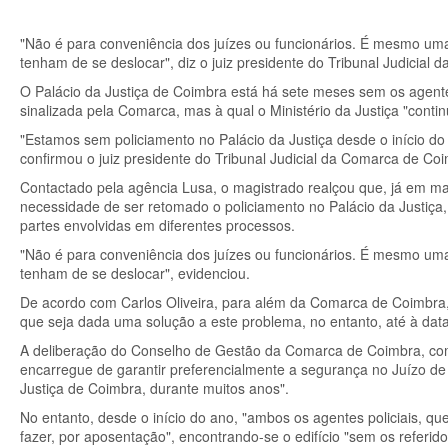
"Não é para conveniência dos juízes ou funcionários. É mesmo uma
tenham de se deslocar", diz o juiz presidente do Tribunal Judicial 
O Palácio da Justiça de Coimbra está há sete meses sem os agen
sinalizada pela Comarca, mas à qual o Ministério da Justiça "conti
"Estamos sem policiamento no Palácio da Justiça desde o início do
confirmou o juiz presidente do Tribunal Judicial da Comarca de Coim
Contactado pela agência Lusa, o magistrado realçou que, já em m
necessidade de ser retomado o policiamento no Palácio da Justiç
partes envolvidas em diferentes processos.
"Não é para conveniência dos juízes ou funcionários. É mesmo uma
tenham de se deslocar", evidenciou.
De acordo com Carlos Oliveira, para além da Comarca de Coimbra,
que seja dada uma solução a este problema, no entanto, até à data
A deliberação do Conselho de Gestão da Comarca de Coimbra, co
encarregue de garantir preferencialmente a segurança no Juízo de
Justiça de Coimbra, durante muitos anos".
No entanto, desde o início do ano, "ambos os agentes policiais, q
fazer, por aposentação", encontrando-se o edifício "sem os referido