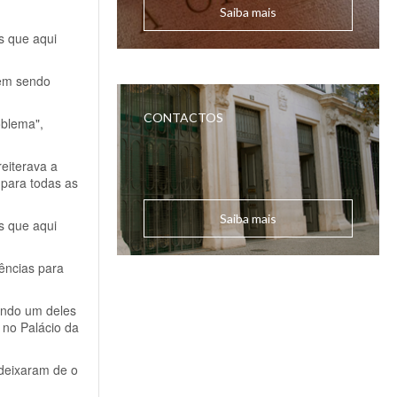
Saiba mais
s que aqui
vem sendo
CONTACTOS
oblema",
eiterava a
 para todas as
Saiba mais
s que aqui
ências para
endo um deles
 no Palácio da
 deixaram de o