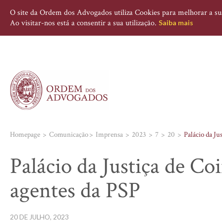
O site da Ordem dos Advogados utiliza Cookies para melhorar a sua 
Ao visitar-nos está a consentir a sua utilização.
Saiba mais
Homepage
Comunicação
Imprensa
2023
7
20
Palácio da Ju
Palácio da Justiça de Co
agentes da PSP
20 DE JULHO, 2023