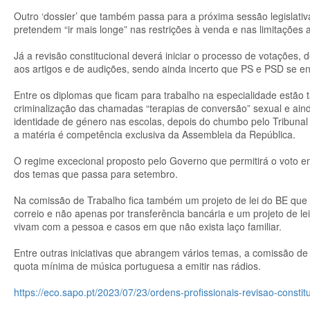
Outro ‘dossier’ que também passa para a próxima sessão legislativa
pretendem “ir mais longe” nas restrições à venda e nas limitações
Já a revisão constitucional deverá iniciar o processo de votações,
aos artigos e de audições, sendo ainda incerto que PS e PSD se en
Entre os diplomas que ficam para trabalho na especialidade estão 
criminalização das chamadas “terapias de conversão” sexual e aind
identidade de género nas escolas, depois do chumbo pelo Tribunal
a matéria é competência exclusiva da Assembleia da República.
O regime excecional proposto pelo Governo que permitirá o voto em
dos temas que passa para setembro.
Na comissão de Trabalho fica também um projeto de lei do BE que v
correio e não apenas por transferência bancária e um projeto de l
vivam com a pessoa e casos em que não exista laço familiar.
Entre outras iniciativas que abrangem vários temas, a comissão de 
quota mínima de música portuguesa a emitir nas rádios.
https://eco.sapo.pt/2023/07/23/ordens-profissionais-revisao-const