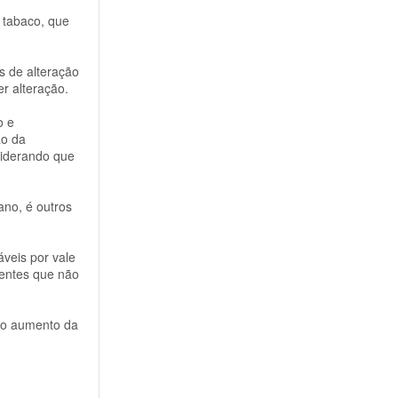
o tabaco, que
s de alteração
r alteração.
o e
ão da
siderando que
ano, é outros
áveis por vale
rentes que não
e o aumento da