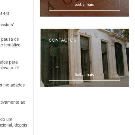
Saiba mais
siers’
ossiers’
a pausa de
CONTACTOS
te temático
ados para
lava a lei
Saiba mais
os metadados
ativamente ao
vado um
ucional, depois