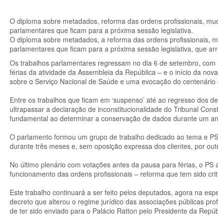
O diploma sobre metadados, reforma das ordens profissionais, muda
parlamentares que ficam para a próxima sessão legislativa.
O diploma sobre metadados, a reforma das ordens profissionais, mu
parlamentares que ficam para a próxima sessão legislativa, que a
Os trabalhos parlamentares regressam no dia 6 de setembro, com
férias da atividade da Assembleia da República – e o início da no
sobre o Serviço Nacional de Saúde e uma evocação do centenário d
Entre os trabalhos que ficam em ‘suspenso’ até ao regresso dos d
ultrapassar a declaração de inconstitucionalidade do Tribunal Const
fundamental ao determinar a conservação de dados durante um an
O parlamento formou um grupo de trabalho dedicado ao tema e P
durante três meses e, sem oposição expressa dos clientes, por outr
No último plenário com votações antes da pausa para férias, o PS 
funcionamento das ordens profissionais – reforma que tem sido cri
Este trabalho continuará a ser feito pelos deputados, agora na es
decreto que alterou o regime jurídico das associações públicas prof
de ter sido enviado para o Palácio Ratton pelo Presidente da Repúb