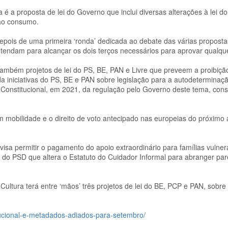
 é a proposta de lei do Governo que inclui diversas alterações à lei d
 ao consumo.
 depois de uma primeira ‘ronda’ dedicada ao debate das várias proposta
tendam para alcançar os dois terços necessários para aprovar qualque
também projetos de lei do PS, BE, PAN e Livre que preveem a proibiçã
a iniciativas do PS, BE e PAN sobre legislação para a autodeterminaç
 Constitucional, em 2021, da regulação pelo Governo deste tema, con
 mobilidade e o direito de voto antecipado nas europeias do próximo 
isa permitir o pagamento do apoio extraordinário para famílias vulner
ei do PSD que altera o Estatuto do Cuidador Informal para abranger pa
Cultura terá entre ‘mãos’ três projetos de lei do BE, PCP e PAN, sobr
itucional-e-metadados-adiados-para-setembro/