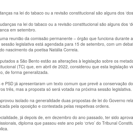
nças na lei do tabaco ou a revisão constitucional são alguns dos ‘dos
danças na lei do tabaco ou a revisão constitucional são alguns dos ‘d
rranca em setembro.
 uma reunião da comissão permanente – órgão que funciona durante 
va sessão legislativa está agendada para 15 de setembro, com um deba
o nascimento da poetisa Natália Correia.
eputados a São Bento estão as alterações à legislação sobre os metad
itucional (TC) que, em abril de 2022, considerou que esta legislação vio
o, de forma generalizada.
S e PSD já apresentaram um texto comum que prevê a conservação d
os três, mas a proposta só será votada na próxima sessão legislativa.
aprovou isolado na generalidade duas propostas de lei do Governo rel
ticada pela oposição e contestada pelas respetivas ordens.
pecialidade, já depois de, em dezembro do ano passado, ter sido apro
issionais, diploma que passou este ano pelo ‘crivo’ do Tribunal Constit
lica.