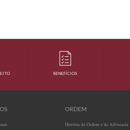
REITO
BENEFÍCIOS
OS
ORDEM
onais
História da Ordem e da Advocacia