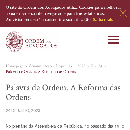
O site da Ordem dos Advogados utiliza Cookies para melhorar
a sua experiência de navegação e para fins estatísticos.
Ao visitar-nos está a consentir a sua utilização.
Saiba mais
Toggle
navigati
Homepage
Comunicação
Imprensa
2023
7
24
Palavra de Ordem. A Reforma das Ordens
Palavra de Ordem. A Reforma das
Ordens
24 DE JULHO, 2023
No plenário da Assembleia da República, no passado dia 19, o