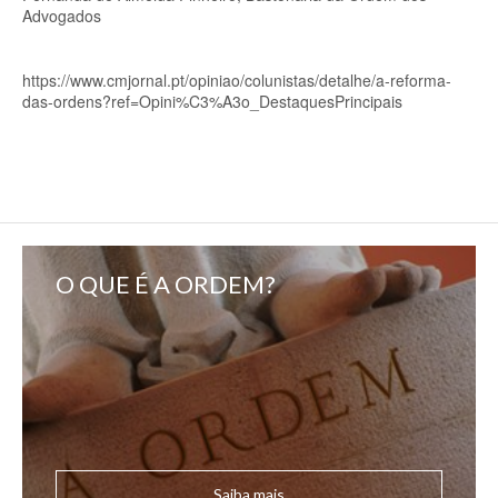
Advogados
https://www.cmjornal.pt/opiniao/colunistas/detalhe/a-reforma-
das-ordens?ref=Opini%C3%A3o_DestaquesPrincipais
O QUE É A ORDEM?
Saiba mais