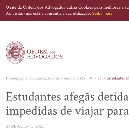
O site da Ordem dos Advogados utiliza Cookies para melhorar a sua 
Ao visitar-nos está a consentir a sua utilização.
Saiba mais
Homepage
Comunicação
Imprensa
2023
8
23
Estudantes af
Estudantes afegãs detida
impedidas de viajar par
23 DE AGOSTO, 2023