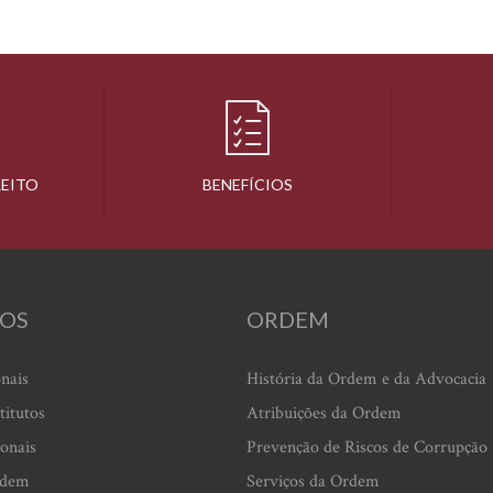
REITO
BENEFÍCIOS
OS
ORDEM
onais
História da Ordem e da Advocacia
titutos
Atribuições da Ordem
ionais
Prevenção de Riscos de Corrupção
rdem
Serviços da Ordem