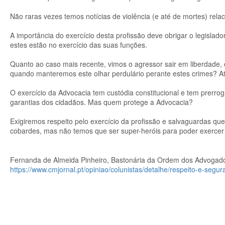
Não raras vezes temos notícias de violência (e até de mortes) rel
A importância do exercício desta profissão deve obrigar o legislad
estes estão no exercício das suas funções.
Quanto ao caso mais recente, vimos o agressor sair em liberdade, c
quando manteremos este olhar perdulário perante estes crimes? A
O exercício da Advocacia tem custódia constitucional e tem prerroga
garantias dos cidadãos. Mas quem protege a Advocacia?
Exigiremos respeito pelo exercício da profissão e salvaguardas q
cobardes, mas não temos que ser super-heróis para poder exercer o
Fernanda de Almeida Pinheiro, Bastonária da Ordem dos Advogad
https://www.cmjornal.pt/opiniao/colunistas/detalhe/respeito-e-seg