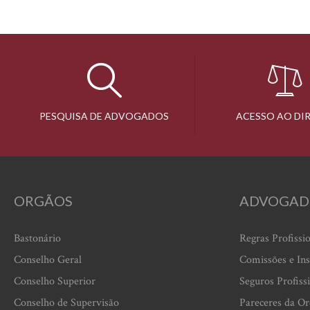
PESQUISA DE ADVOGADOS
ACESSO AO DI
ORGÃOS
ADVOGAD
Bastonário
Regras Profissi
Conselho Geral
Comissões e Ins
Conselho Superior
Seguros Profiss
Conselho de Supervisão
Pareceres da O