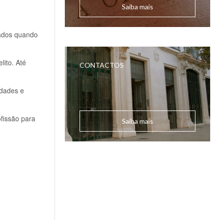
Saiba mais
gados quando
lito. Até
CONTACTOS
rdades e
fissão para
Saiba mais