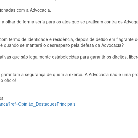
acionadas com a Advocacia.
or a olhar de forma séria para os atos que se praticam contra os Advo
om termo de identidade e residência, depois de detido em flagrante de
té quando se manterá o desrespeito pela defesa da Advocacia?
tivas que são legalmente estabelecidas para garantir os direitos, libe
ue garantam a segurança de quem a exerce. A Advocacia não é uma pro
 ofício!
os
uranca?ref=Opinião_DestaquesPrincipais